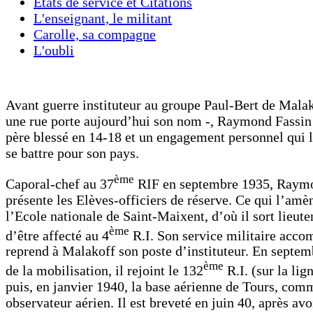
Etats de service et Citations
L'enseignant, le militant
Carolle, sa compagne
L'oubli
Avant guerre instituteur au groupe Paul-Bert de Malak
une rue porte aujourd’hui son nom -, Raymond Fassin
père blessé en 14-18 et un engagement personnel qui l
se battre pour son pays.
ème
Caporal-chef au 37
RIF en septembre 1935, Raym
présente les Elèves-officiers de réserve. Ce qui l’amè
l’Ecole nationale de Saint-Maixent, d’où il sort lieute
ème
d’être affecté au 4
R.I. Son service militaire accom
reprend à Malakoff son poste d’instituteur. En septem
ème
de la mobilisation, il rejoint le 132
R.I. (sur la li
puis, en janvier 1940, la base aérienne de Tours, com
observateur aérien. Il est breveté en juin 40, après avo