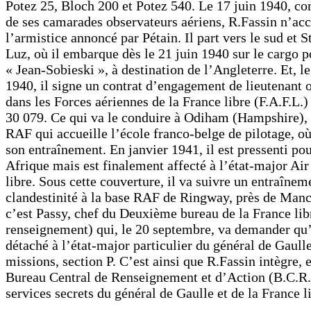
Potez 25, Bloch 200 et Potez 540. Le 17 juin 1940, 
de ses camarades observateurs aériens, R.Fassin n’acc
l’armistice annoncé par Pétain. Il part vers le sud et S
Luz, où il embarque dès le 21 juin 1940 sur le cargo p
« Jean-Sobieski », à destination de l’Angleterre. Et, le
1940, il signe un contrat d’engagement de lieutenant 
dans les Forces aériennes de la France libre (F.A.F.L.)
30 079. Ce qui va le conduire à Odiham (Hampshire), 
RAF qui accueille l’école franco-belge de pilotage, o
son entraînement. En janvier 1941, il est pressenti pou
Afrique mais est finalement affecté à l’état-major Air
libre. Sous cette couverture, il va suivre un entraîneme
clandestinité à la base RAF de Ringway, près de Manc
c’est Passy, chef du Deuxième bureau de la France lib
renseignement) qui, le 20 septembre, va demander qu’i
détaché à l’état-major particulier du général de Gaulle
missions, section P. C’est ainsi que R.Fassin intègre, en
Bureau Central de Renseignement et d’Action (B.C.R.
services secrets du général de Gaulle et de la France l